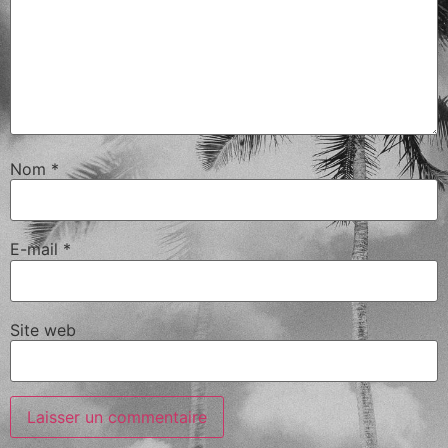
Nom
*
E-mail
*
Site web