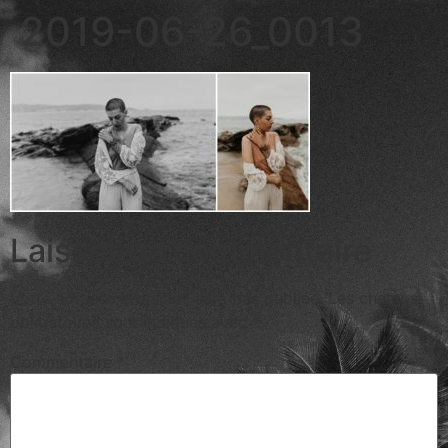
2019-06-26_0013
Laisser un commentaire
Votre adresse e-mail ne sera pas publiée.
Les champs
obligatoires sont indiqués avec
*
Commentaire
*