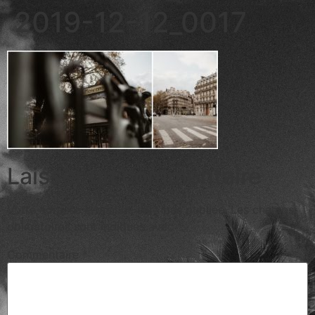
2019-12-12_0017
Laisser un commentaire
Votre adresse e-mail ne sera pas publiée.
Les champs
obligatoires sont indiqués avec
*
Commentaire
*