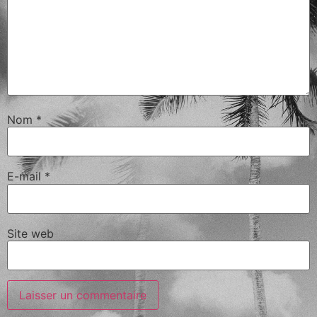
Nom
*
E-mail
*
Site web