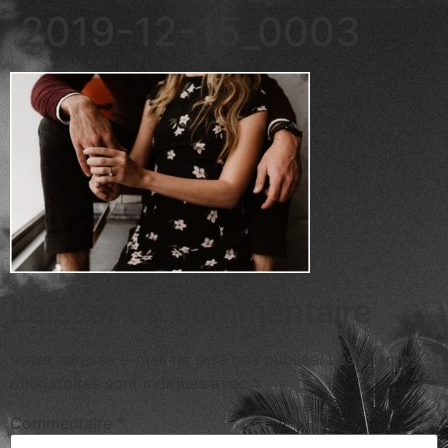
2019-12-15_0003
Laisser un commentaire
Votre adresse e-mail ne sera pas publiée.
Les champs
obligatoires sont indiqués avec
*
Commentaire
*