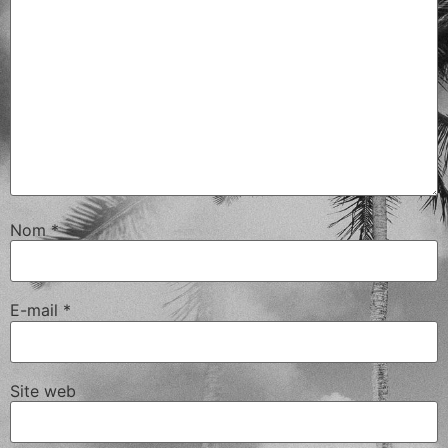
Nom
*
E-mail
*
Site web