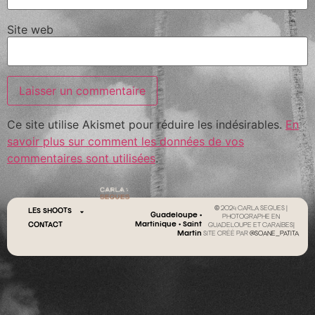
Site web
Ce site utilise Akismet pour réduire les indésirables.
En
savoir plus sur comment les données de vos
commentaires sont utilisées
.
© 2024 CARLA SEGUES |
LES SHOOTS
Guadeloupe •
PHOTOGRAPHE EN
Martinique • Saint
CONTACT
GUADELOUPE ET CARAÏBES|
Martin
SITE CRÉÉ PAR
@SOANE_PATITA