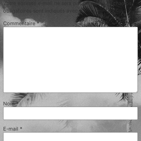
Votre adresse e-mail ne sera pas publiée.
Les champs
obligatoires sont indiqués avec
*
Commentaire
*
Nom
*
E-mail
*