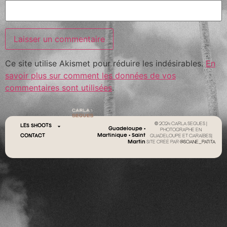
Ce site utilise Akismet pour réduire les indésirables.
En
savoir plus sur comment les données de vos
commentaires sont utilisées
.
© 2024 CARLA SEGUES |
LES SHOOTS
Guadeloupe •
PHOTOGRAPHE EN
Martinique • Saint
CONTACT
GUADELOUPE ET CARAÏBES|
Martin
SITE CRÉÉ PAR
@SOANE_PATITA