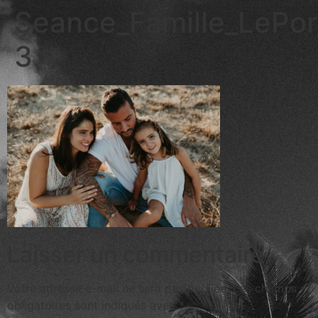
Seance_Famille_LePo
3
Laisser un commentaire
Votre adresse e-mail ne sera pas publiée.
Les champs
obligatoires sont indiqués avec
*