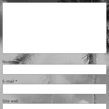
Nom
*
E-mail
*
Site web