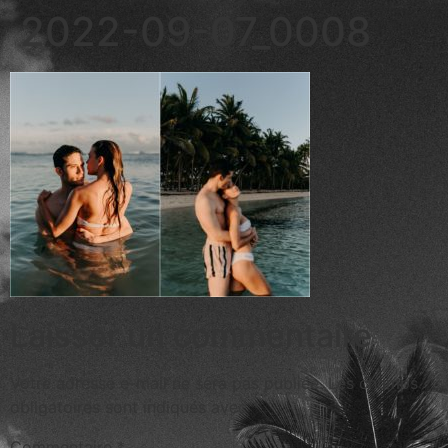
2022-09-07_0008
Laisser un commentaire
Votre adresse e-mail ne sera pas publiée.
Les champs
obligatoires sont indiqués avec
*
Commentaire
*