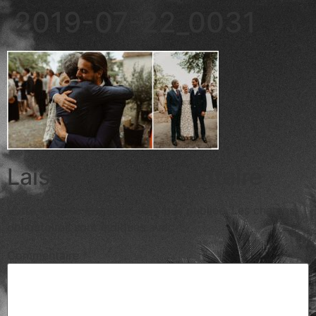
2019-07-22_0031
Laisser un commentaire
Votre adresse e-mail ne sera pas publiée.
Les champs
obligatoires sont indiqués avec
*
Commentaire
*