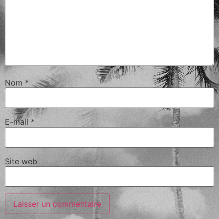
Nom
*
E-mail
*
Site web