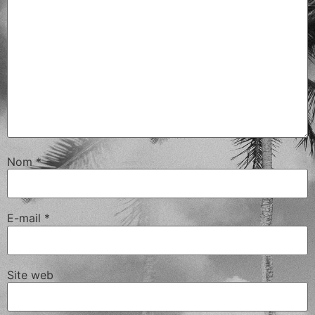
Nom
*
E-mail
*
Site web