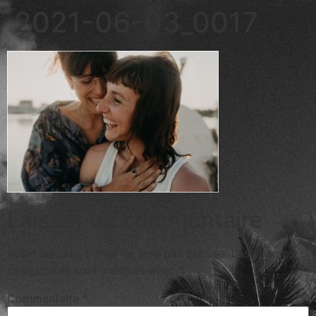
2021-06-03_0017
Laisser un commentaire
Votre adresse e-mail ne sera pas publiée.
Les champs
obligatoires sont indiqués avec
*
Commentaire
*