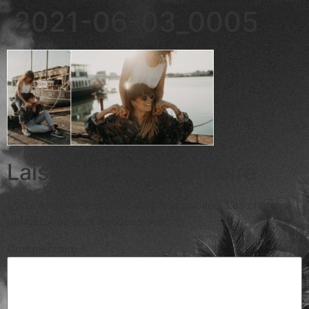
2021-06-03_0005
Laisser un commentaire
Votre adresse e-mail ne sera pas publiée.
Les champs
obligatoires sont indiqués avec
*
Commentaire
*