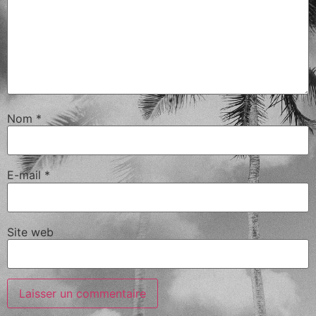
Nom
*
E-mail
*
Site web