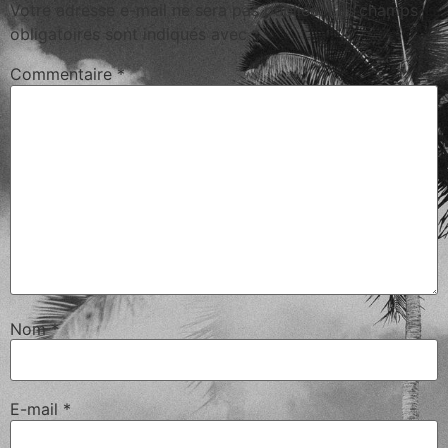
Votre adresse e-mail ne sera pas publiée.
Les champs
obligatoires sont indiqués avec
*
Commentaire
*
Nom
*
E-mail
*