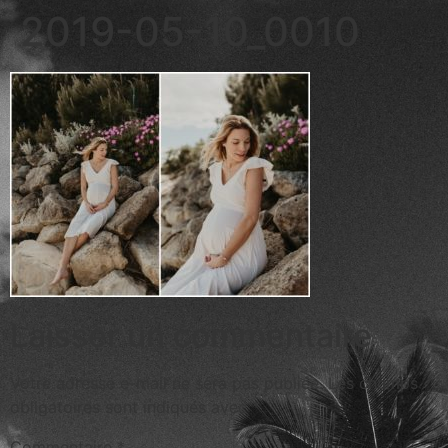
2019-05-10_0010
Laisser un commentaire
Votre adresse e-mail ne sera pas publiée.
Les champs
obligatoires sont indiqués avec
*
Commentaire
*