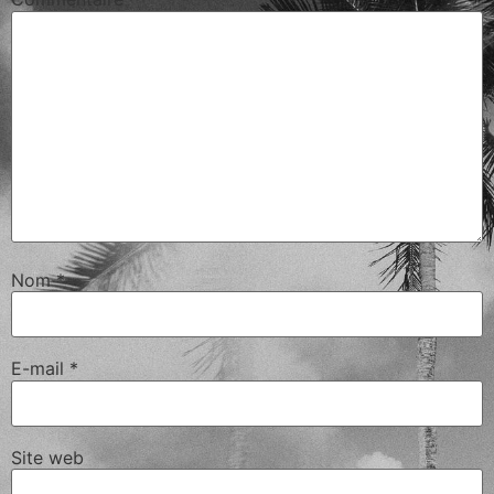
Nom
*
E-mail
*
Site web