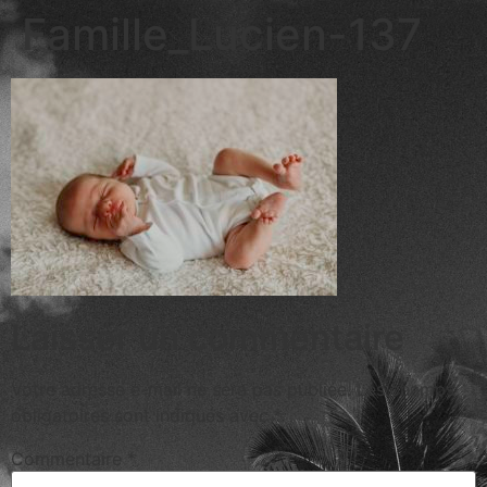
Famille_Lucien-137
Laisser un commentaire
Votre adresse e-mail ne sera pas publiée.
Les champs
obligatoires sont indiqués avec
*
Commentaire
*