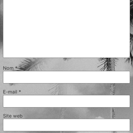
Nom
*
E-mail
*
Site web