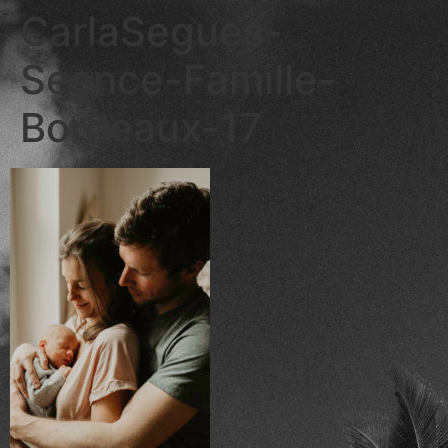
CarlaSegues-
Seance-Famille-
Bordeaux-17