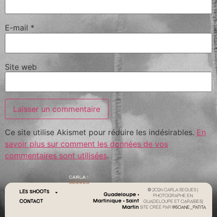
E-mail
*
Site web
Ce site utilise Akismet pour réduire les indésirables.
En
savoir plus sur comment les données de vos
commentaires sont utilisées
.
© 2024 CARLA SEGUES |
LES SHOOTS
Guadeloupe •
PHOTOGRAPHE EN
Martinique • Saint
CONTACT
GUADELOUPE ET CARAÏBES|
Martin
SITE CRÉÉ PAR
@SOANE_PATITA