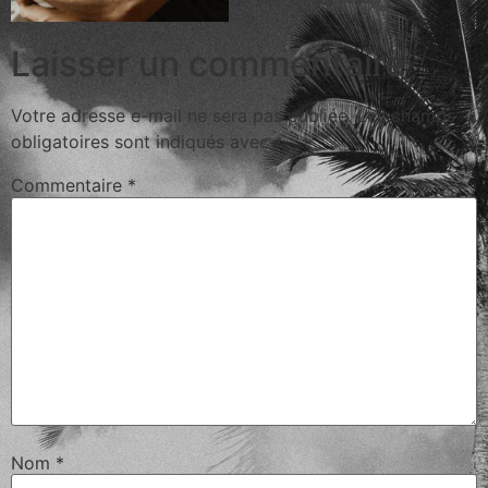
Laisser un commentaire
Votre adresse e-mail ne sera pas publiée.
Les champs
obligatoires sont indiqués avec
*
Commentaire
*
Nom
*