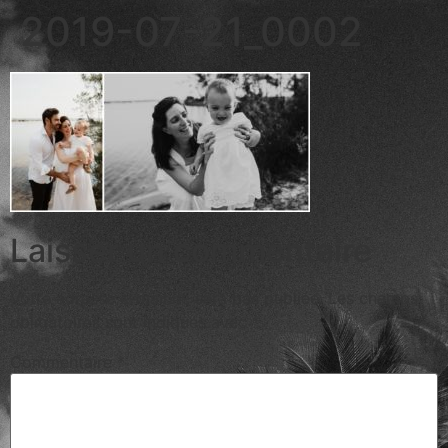
2019-07-21_0002
Laisser un commentaire
Votre adresse e-mail ne sera pas publiée.
Les champs
obligatoires sont indiqués avec
*
Commentaire
*