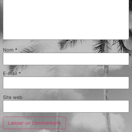
Nom
*
E-mail
*
Site web