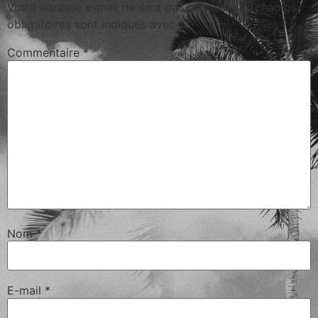
Votre adresse e-mail ne sera pas publiée.
Les champs
obligatoires sont indiqués avec
*
Commentaire
*
Nom
*
E-mail
*