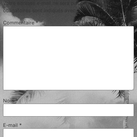
Votre adresse e-mail ne sera pas publiée.
Les champs
obligatoires sont indiqués avec
*
Commentaire
*
Nom
*
E-mail
*