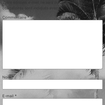
Votre adresse e-mail ne sera pas publiée.
Les champs
obligatoires sont indiqués avec
*
Commentaire
*
Nom
*
E-mail
*