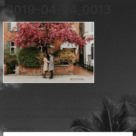
2019-04-24_0013
Laisser un commentaire
Votre adresse e-mail ne sera pas publiée.
Les champs
obligatoires sont indiqués avec
*
Commentaire
*