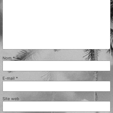
Nom
*
E-mail
*
Site web