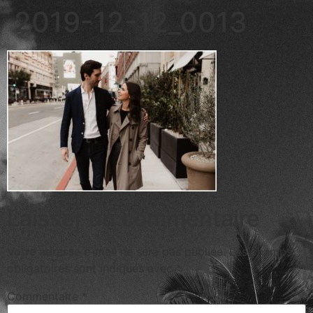
2019-12-12_0013
Laisser un commentaire
Votre adresse e-mail ne sera pas publiée.
Les champs
obligatoires sont indiqués avec
*
Commentaire
*