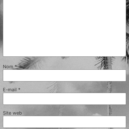
Nom
*
E-mail
*
Site web