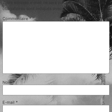
Votre adresse e-mail ne sera pas publiée.
Les champs
obligatoires sont indiqués avec
*
Commentaire
*
Nom
*
E-mail
*