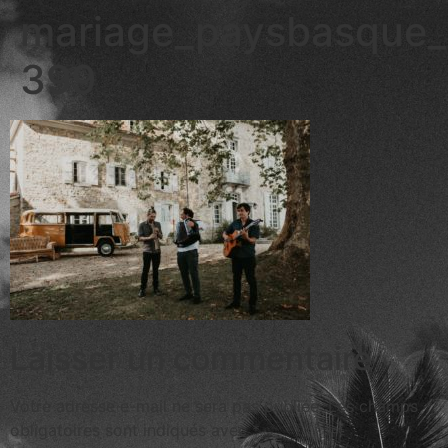
mariage_paysbasque_
399
Laisser un commentaire
Votre adresse e-mail ne sera pas publiée.
Les champs
obligatoires sont indiqués avec
*