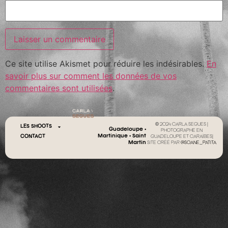
Ce site utilise Akismet pour réduire les indésirables.
En
savoir plus sur comment les données de vos
commentaires sont utilisées
.
© 2024 CARLA SEGUES |
LES SHOOTS
Guadeloupe •
PHOTOGRAPHE EN
Martinique • Saint
CONTACT
GUADELOUPE ET CARAÏBES|
Martin
SITE CRÉÉ PAR
@SOANE_PATITA