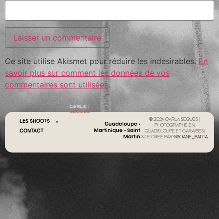
Ce site utilise Akismet pour réduire les indésirables.
En
savoir plus sur comment les données de vos
commentaires sont utilisées
.
© 2024 CARLA SEGUES |
LES SHOOTS
Guadeloupe •
PHOTOGRAPHE EN
Martinique • Saint
CONTACT
GUADELOUPE ET CARAÏBES|
Martin
SITE CRÉÉ PAR
@SOANE_PATITA