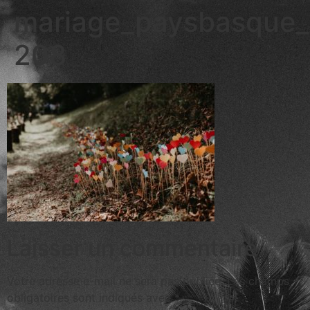
mariage_paysbasque_
208
Laisser un commentaire
Votre adresse e-mail ne sera pas publiée.
Les champs
obligatoires sont indiqués avec
*