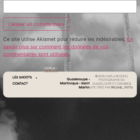
Ce site utilise Akismet pour réduire les indésirables.
En
savoir plus sur comment les données de vos
commentaires sont utilisées
.
© 2024 CARLA SEGUES |
LES SHOOTS
Guadeloupe •
PHOTOGRAPHE EN
Martinique • Saint
CONTACT
GUADELOUPE ET CARAÏBES|
Martin
SITE CRÉÉ PAR
@SOANE_PATITA