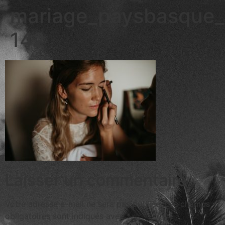
mariage_paysbasque_
142
Laisser un commentaire
Votre adresse e-mail ne sera pas publiée.
Les champs
obligatoires sont indiqués avec
*