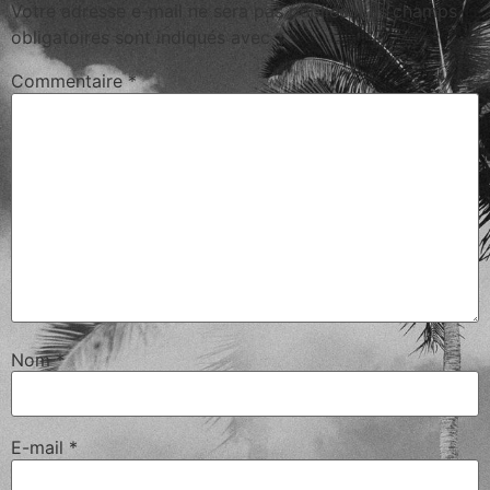
Votre adresse e-mail ne sera pas publiée.
Les champs
obligatoires sont indiqués avec
*
Commentaire
*
Nom
*
E-mail
*