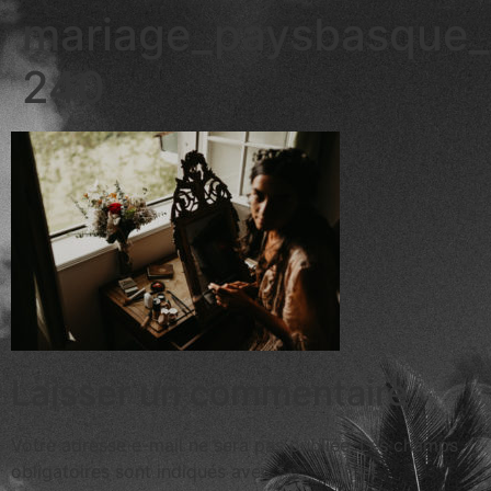
mariage_paysbasque_
240
Laisser un commentaire
Votre adresse e-mail ne sera pas publiée.
Les champs
obligatoires sont indiqués avec
*