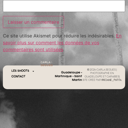
Ce site utilise Akismet pour réduire les indésirables.
En
savoir plus sur comment les données de vos
commentaires sont utilisées
.
© 2024 CARLA SEGUES |
LES SHOOTS
Guadeloupe •
PHOTOGRAPHE EN
Martinique • Saint
CONTACT
GUADELOUPE ET CARAÏBES|
Martin
SITE CRÉÉ PAR
@SOANE_PATITA