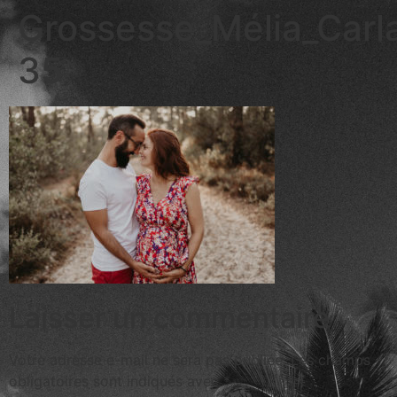
Grossesse_Mélia_Car
35
Laisser un commentaire
Votre adresse e-mail ne sera pas publiée.
Les champs
obligatoires sont indiqués avec
*