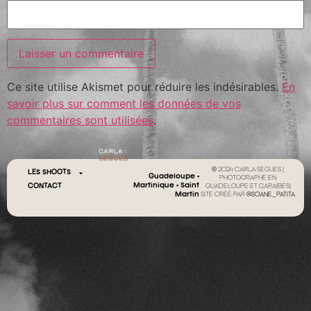
Ce site utilise Akismet pour réduire les indésirables.
En
savoir plus sur comment les données de vos
commentaires sont utilisées
.
© 2024 CARLA SEGUES |
LES SHOOTS
Guadeloupe •
PHOTOGRAPHE EN
Martinique • Saint
CONTACT
GUADELOUPE ET CARAÏBES|
Martin
SITE CRÉÉ PAR
@SOANE_PATITA