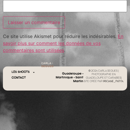
Ce site utilise Akismet pour réduire les indésirables.
En
savoir plus sur comment les données de vos
commentaires sont utilisées
.
© 2024 CARLA SEGUES |
LES SHOOTS
Guadeloupe •
PHOTOGRAPHE EN
Martinique • Saint
CONTACT
GUADELOUPE ET CARAÏBES|
Martin
SITE CRÉÉ PAR
@SOANE_PATITA