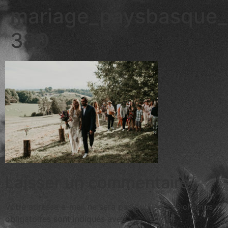
mariage_paysbasque_
380
Laisser un commentaire
Votre adresse e-mail ne sera pas publiée.
Les champs
obligatoires sont indiqués avec
*