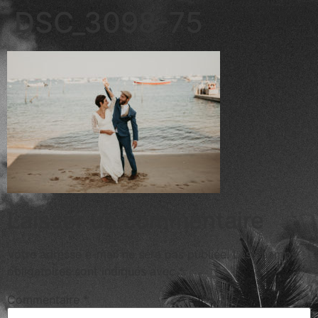
DSC_3098-75
Laisser un commentaire
Votre adresse e-mail ne sera pas publiée.
Les champs
obligatoires sont indiqués avec
*
Commentaire
*