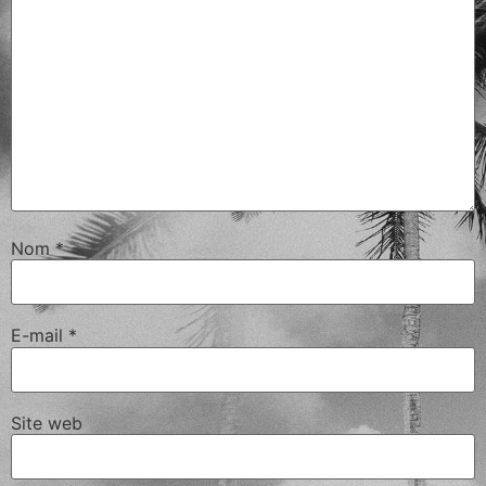
Nom
*
E-mail
*
Site web