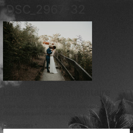
DSC_2967-32
Laisser un commentaire
Votre adresse e-mail ne sera pas publiée.
Les champs
obligatoires sont indiqués avec
*
Commentaire
*