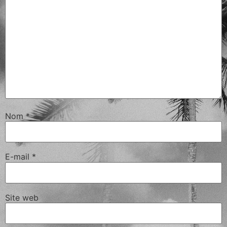
Nom
*
E-mail
*
Site web