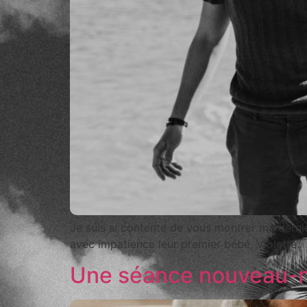
Je suis si contente de vous montrer ma derni
avec impatience leur premier bébé, Violette.
Une séance nouveau-né