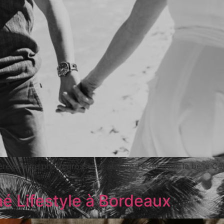
ère séance photo grossesse au Cap-Ferret avec la belle Céc
 Lifestyle à Bordeaux